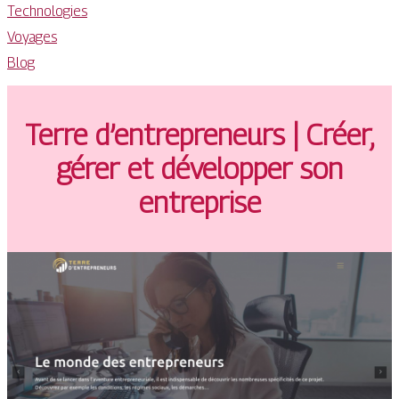
Technologies
Voyages
Blog
Terre d’entrepreneurs | Créer,
gérer et développer son
entreprise