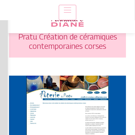
Poteriedup­ra­tu | Poterie du
Pratu Création de céramiques
con­tem­porai­nes corses